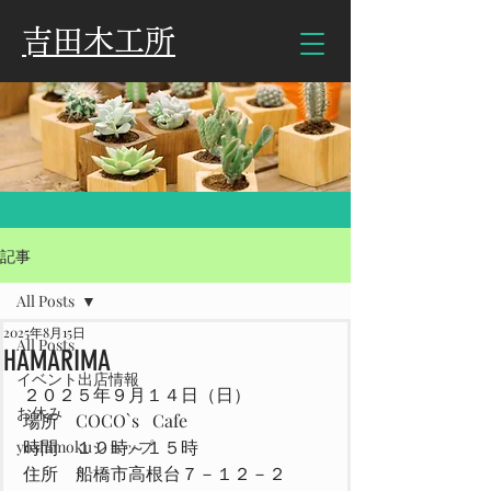
​吉田木工所
記事
All Posts
2025年8月15日
All Posts
HAMARIMA
イベント出店情報
２０２５年９月１４日（日）
お休み
場所　COCO`s   Cafe
時間　１０時～１５時
yoshimokuショップ
住所　船橋市高根台７－１２－２